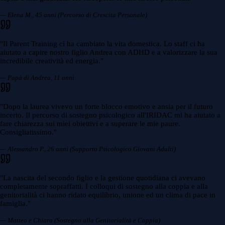
— Elena M., 45 anni (Percorso di Crescita Personale)
"
Il Parent Training ci ha cambiato la vita domestica. Lo staff ci ha
aiutato a capire nostro figlio Andrea con ADHD e a valorizzare la sua
incredibile creatività ed energia.
"
— Papà di Andrea, 11 anni
"
Dopo la laurea vivevo un forte blocco emotivo e ansia per il futuro
incerto. Il percorso di sostegno psicologico all'IRIDAC mi ha aiutato a
fare chiarezza sui miei obiettivi e a superare le mie paure.
Consigliatissimo.
"
— Alessandro P., 26 anni (Supporto Psicologico Giovani Adulti)
"
La nascita del secondo figlio e la gestione quotidiana ci avevano
completamente sopraffatti. I colloqui di sostegno alla coppia e alla
genitorialità ci hanno ridato equilibrio, unione ed un clima di pace in
famiglia.
"
— Matteo e Chiara (Sostegno alla Genitorialità e Coppia)