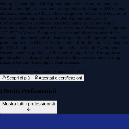
Neuropsicopatologia dell’Apprendimento e del Comportamento e
Coordinatore del primo ambulatorio pubblico di Diagnosi DSA in età
adulta nel meridione d’Italia. Ha conseguito un Master universitario in
Neuropsicopatologia dei Disturbi dell’Apprendimento e del
Comportamento e un Master di perfezionamento in Psicoterapia
Cognitiva dell’età evolutiva presso la Scuola di Psicoterapia Cognitiva
APC-SPC di Verona. È autore di svariate pubblicazioni scientifiche
nazionali e internazionali sui disturbi specifici dell’apprendimento ed è
primo autore della BDA 16-30, la batteria di riferimento per la diagnosi
dei DSA in adolescenza ed età adulta, edita da Giunti Psychometrics.
Recentemente ha pubblicato "Il Genitore Imperfetto - Un saggio sulla
genitorialità e sulla gestione delle difficoltà di crescita dei nostri figli"
Edizioni Galton - Psicologia e Neuroscienze.
Direzione Clinica
Scienze Cognitive
Autore BDA 16-30
Scopri di più
Attestati e certificazioni
I Nostri Professionisti
Mostra tutti i professionisti