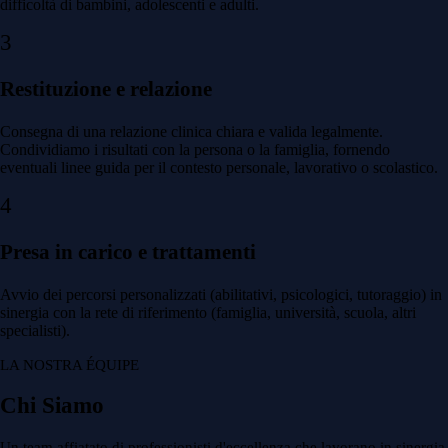
difficoltà di bambini, adolescenti e adulti.
3
Restituzione e relazione
Consegna di una relazione clinica chiara e valida legalmente.
Condividiamo i risultati con la persona o la famiglia, fornendo
eventuali linee guida per il contesto personale, lavorativo o scolastico.
4
Presa in carico e trattamenti
Avvio dei percorsi personalizzati (abilitativi, psicologici, tutoraggio) in
sinergia con la rete di riferimento (famiglia, università, scuola, altri
specialisti).
LA NOSTRA ÉQUIPE
Chi Siamo
Un team affiatato di professionisti d'eccellenza che lavorano in sinergia