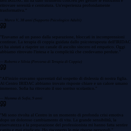
dell'IRIDAC mi ha dato strumenti concreti per gestire le emozioni e
ritrovare serenità e centratura. Un'esperienza profondamente
trasformativa.
"
— Marco V., 38 anni (Supporto Psicologico Adulti)
"
Eravamo ad un passo dalla separazione, bloccati in incomprensioni
continue. La terapia di coppia guidata dallo psicoterapeuta dell'IRIDAC
ci ha aiutati a riaprire un canale di ascolto sincero ed empatico. Oggi
abbiamo ritrovato l'intesa e la complicità che credevamo perdute.
"
— Roberto e Silvia (Percorso di Terapia di Coppia)
"
All'inizio eravamo spaventati dal sospetto di dislessia di nostra figlia.
Al Centro IRIDAC abbiamo trovato risposte chiare e un calore umano
immenso. Sofia ha ritrovato il suo sorriso scolastico.
"
— Mamma di Sofia, 9 anni
"
Mi sono rivolta al Centro in un momento di profonda crisi emotiva
dopo un doloroso cambiamento di vita. La grande sensibilità, la
riservatezza e la preparazione del professionista mi hanno fatta sentire
capita e mai giudicata. Ho riscoperto le mie risorse personali.
"