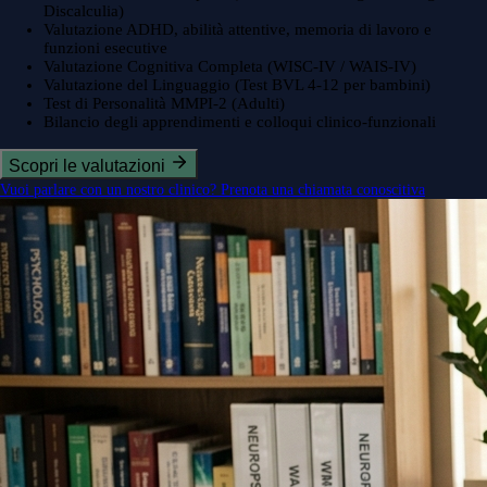
Discalculia)
Valutazione ADHD, abilità attentive, memoria di lavoro e
funzioni esecutive
Valutazione Cognitiva Completa (WISC-IV / WAIS-IV)
Valutazione del Linguaggio (Test BVL 4-12 per bambini)
Test di Personalità MMPI-2 (Adulti)
Bilancio degli apprendimenti e colloqui clinico-funzionali
Scopri le valutazioni
Vuoi parlare con un nostro clinico? Prenota una chiamata conoscitiva