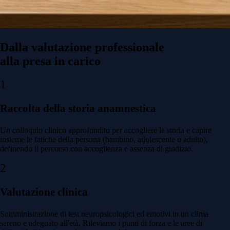
Dalla valutazione professionale
alla presa in carico
1
Raccolta della storia anamnestica
Un colloquio clinico approfondito per accogliere la storia e capire
insieme le fatiche della persona (bambino, adolescente o adulto),
definendo il percorso con accoglienza e assenza di giudizio.
2
Valutazione clinica
Somministrazione di test neuropsicologici ed emotivi in un clima
sereno e adeguato all'età. Rileviamo i punti di forza e le aree di