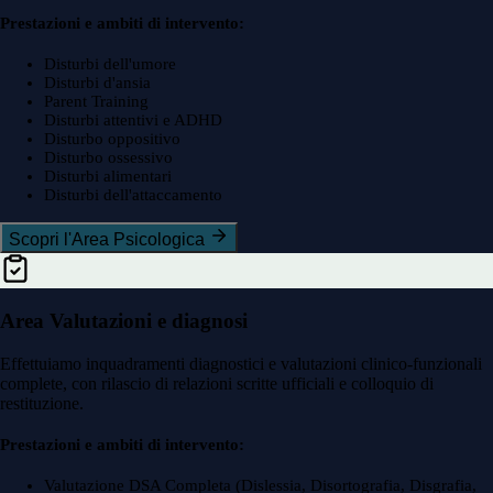
Prestazioni e ambiti di intervento:
Disturbi dell'umore
Disturbi d'ansia
Parent Training
Disturbi attentivi e ADHD
Disturbo oppositivo
Disturbo ossessivo
Disturbi alimentari
Disturbi dell'attaccamento
Scopri l'Area Psicologica
Area Valutazioni e diagnosi
Effettuiamo inquadramenti diagnostici e valutazioni clinico-funzionali
complete, con rilascio di relazioni scritte ufficiali e colloquio di
restituzione.
Prestazioni e ambiti di intervento:
Valutazione DSA Completa (Dislessia, Disortografia, Disgrafia,