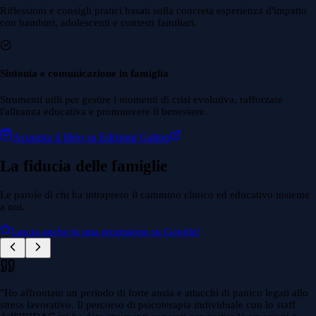
Riflessioni e consigli pratici basati sulla concreta esperienza d'impatto
con bambini, adolescenti e contesti familiari.
Sintonia e comunicazione in famiglia
Strumenti utili per gestire i momenti di crisi evolutiva, rafforzare
l'alleanza educativa e promuovere il benessere.
Acquista il libro su Edizioni Galton
La fiducia delle famiglie
Le parole di chi ha intrapreso il cammino clinico ed educativo insieme
a noi.
Lascia anche tu una recensione su Google!
"
Ho affrontato un periodo di forte ansia e attacchi di panico legati allo
stress lavorativo. Il percorso di psicoterapia individuale con lo staff