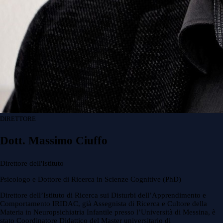
DIRETTORE
Dott. Massimo Ciuffo
Direttore dell'Istituto
Psicologo e Dottore di Ricerca in Scienze Cognitive (PhD)
Direttore dell’Istituto di Ricerca sui Disturbi dell’Apprendimento e
Comportamento IRIDAC, già Assegnista di Ricerca e Cultore della
Materia in Neuropsichiatria Infantile presso l’Università di Messina, è
stato Coordinatore Didattico del Master universitario di