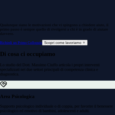
Qualunque siano le motivazioni che vi spingono a chiedere aiuto, il
primo passo è sempre quello di rivolgersi a chi è in grado di aiutare
davvero.
Scopri come lavoriamo
Richiedi un Primo Colloquio
Di cosa ci occupiamo
Lo studio del Dott. Massimo Ciuffo articola i propri interventi
specializzati nei due settori principali di competenza clinica e
diagnostica.
Area Psicologica
Supporto psicologico individuale o di coppia, per favorire il benessere
psicologico ed emotivo di bambini, adolescenti e adulti.