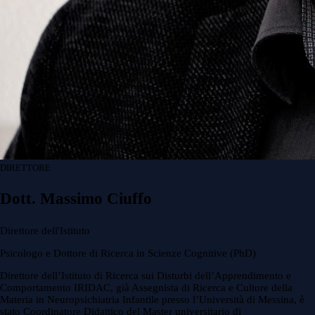
DIRETTORE
Dott. Massimo Ciuffo
Direttore dell'Istituto
Psicologo e Dottore di Ricerca in Scienze Cognitive (PhD)
Direttore dell’Istituto di Ricerca sui Disturbi dell’Apprendimento e
Comportamento IRIDAC, già Assegnista di Ricerca e Cultore della
Materia in Neuropsichiatria Infantile presso l’Università di Messina, è
stato Coordinatore Didattico del Master universitario di