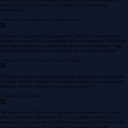
dell'IRIDAC mi ha dato strumenti concreti per gestire le emozioni e
ritrovare serenità e centratura. Un'esperienza profondamente
trasformativa.
"
— Marco V., 38 anni (Supporto Psicologico Adulti)
"
Eravamo ad un passo dalla separazione, bloccati in incomprensioni
continue. La terapia di coppia guidata dallo psicoterapeuta dell'IRIDAC
ci ha aiutati a riaprire un canale di ascolto sincero ed empatico. Oggi
abbiamo ritrovato l'intesa e la complicità che credevamo perdute.
"
— Roberto e Silvia (Percorso di Terapia di Coppia)
"
All'inizio eravamo spaventati dal sospetto di dislessia di nostra figlia.
Al Centro IRIDAC abbiamo trovato risposte chiare e un calore umano
immenso. Sofia ha ritrovato il suo sorriso scolastico.
"
— Mamma di Sofia, 9 anni
"
Mi sono rivolta al Centro in un momento di profonda crisi emotiva
dopo un doloroso cambiamento di vita. La grande sensibilità, la
riservatezza e la preparazione del professionista mi hanno fatta sentire
capita e mai giudicata. Ho riscoperto le mie risorse personali.
"