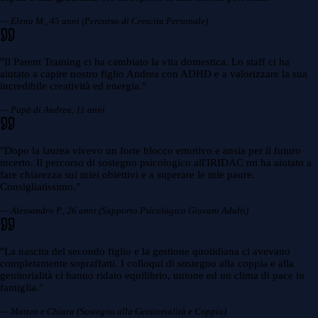
— Elena M., 45 anni (Percorso di Crescita Personale)
"
Il Parent Training ci ha cambiato la vita domestica. Lo staff ci ha
aiutato a capire nostro figlio Andrea con ADHD e a valorizzare la sua
incredibile creatività ed energia.
"
— Papà di Andrea, 11 anni
"
Dopo la laurea vivevo un forte blocco emotivo e ansia per il futuro
incerto. Il percorso di sostegno psicologico all'IRIDAC mi ha aiutato a
fare chiarezza sui miei obiettivi e a superare le mie paure.
Consigliatissimo.
"
— Alessandro P., 26 anni (Supporto Psicologico Giovani Adulti)
"
La nascita del secondo figlio e la gestione quotidiana ci avevano
completamente sopraffatti. I colloqui di sostegno alla coppia e alla
genitorialità ci hanno ridato equilibrio, unione ed un clima di pace in
famiglia.
"
— Matteo e Chiara (Sostegno alla Genitorialità e Coppia)