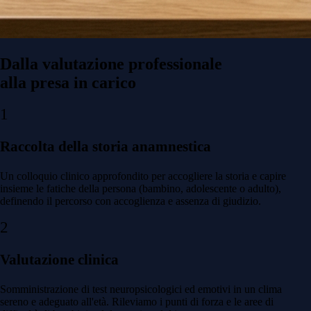
Dalla valutazione professionale
alla presa in carico
1
Raccolta della storia anamnestica
Un colloquio clinico approfondito per accogliere la storia e capire
insieme le fatiche della persona (bambino, adolescente o adulto),
definendo il percorso con accoglienza e assenza di giudizio.
2
Valutazione clinica
Somministrazione di test neuropsicologici ed emotivi in un clima
sereno e adeguato all'età. Rileviamo i punti di forza e le aree di