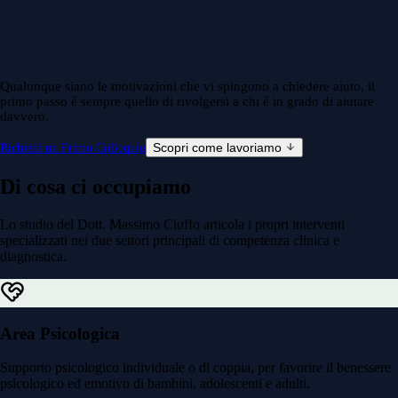
Qualunque siano le motivazioni che vi spingono a chiedere aiuto, il
primo passo è sempre quello di rivolgersi a chi è in grado di aiutare
davvero.
Scopri come lavoriamo
Richiedi un Primo Colloquio
Di cosa ci occupiamo
Lo studio del Dott. Massimo Ciuffo articola i propri interventi
specializzati nei due settori principali di competenza clinica e
diagnostica.
Area Psicologica
Supporto psicologico individuale o di coppia, per favorire il benessere
psicologico ed emotivo di bambini, adolescenti e adulti.