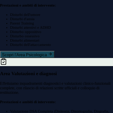
Prestazioni e ambiti di intervento:
Disturbi dell'umore
Disturbi d'ansia
Parent Training
Disturbi attentivi e ADHD
Disturbo oppositivo
Disturbo ossessivo
Disturbi alimentari
Disturbi dell'attaccamento
Scopri l'Area Psicologica
Area Valutazioni e diagnosi
Effettuiamo inquadramenti diagnostici e valutazioni clinico-funzionali
complete, con rilascio di relazioni scritte ufficiali e colloquio di
restituzione.
Prestazioni e ambiti di intervento:
Valutazione DSA Completa (Dislessia, Disortografia, Disgrafia,