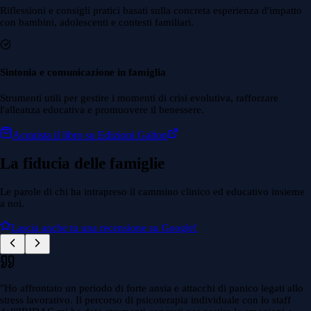
Riflessioni e consigli pratici basati sulla concreta esperienza d'impatto
con bambini, adolescenti e contesti familiari.
Sintonia e comunicazione in famiglia
Strumenti utili per gestire i momenti di crisi evolutiva, rafforzare
l'alleanza educativa e promuovere il benessere.
Acquista il libro su Edizioni Galton
La fiducia delle famiglie
Le parole di chi ha intrapreso il cammino clinico ed educativo insieme
a noi.
Lascia anche tu una recensione su Google!
"
Ho affrontato un periodo di forte ansia e attacchi di panico legati allo
stress lavorativo. Il percorso di psicoterapia individuale con lo staff