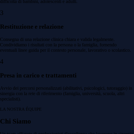
difficoltà di bambini, adolescenti e adulti.
3
Restituzione e relazione
Consegna di una relazione clinica chiara e valida legalmente.
Condividiamo i risultati con la persona o la famiglia, fornendo
eventuali linee guida per il contesto personale, lavorativo o scolastico.
4
Presa in carico e trattamenti
Avvio dei percorsi personalizzati (abilitativi, psicologici, tutoraggio) in
sinergia con la rete di riferimento (famiglia, università, scuola, altri
specialisti).
LA NOSTRA ÉQUIPE
Chi Siamo
Un team affiatato di professionisti d'eccellenza che lavorano in sinergia