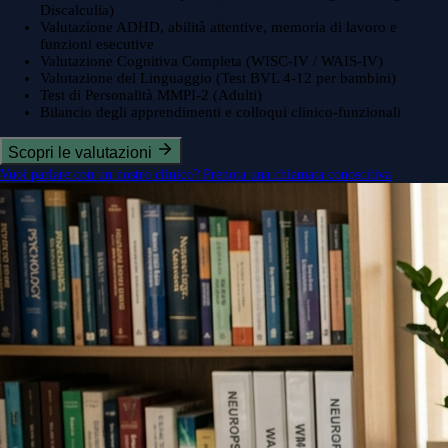
Discalculia)
Valutazione ADHD, abilità attentive, memoria di lavoro e
funzioni esecutive
Valutazione Cognitiva Completa (WISC-IV / WAIS-IV)
Valutazione del Linguaggio (Test BVL 4-12 per bambini)
Test di Personalità MMPI-2 (Adulti)
Bilancio degli apprendimenti e colloqui clinico-funzionali
Scopri le valutazioni
Vuoi parlare con un nostro clinico? Prenota una chiamata conoscitiva