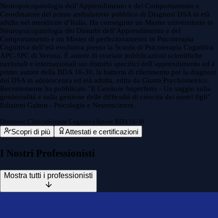
Neuropsicopatologia dell’Apprendimento e del Comportamento e
Coordinatore del primo ambulatorio pubblico di Diagnosi DSA in età
adulta nel meridione d’Italia. Ha conseguito un Master universitario in
Neuropsicopatologia dei Disturbi dell’Apprendimento e del
Comportamento e un Master di perfezionamento in Psicoterapia
Cognitiva dell’età evolutiva presso la Scuola di Psicoterapia Cognitiva
APC-SPC di Verona. È autore di svariate pubblicazioni scientifiche
nazionali e internazionali sui disturbi specifici dell’apprendimento ed è
primo autore della BDA 16-30, la batteria di riferimento per la diagnosi
dei DSA in adolescenza ed età adulta, edita da Giunti Psychometrics.
Recentemente ha pubblicato "Il Genitore Imperfetto - Un saggio sulla
genitorialità e sulla gestione delle difficoltà di crescita dei nostri figli"
Edizioni Galton - Psicologia e Neuroscienze.
Direzione Clinica
Scienze Cognitive
Autore BDA 16-30
Scopri di più
Attestati e certificazioni
I Nostri Professionisti
Mostra tutti i professionisti